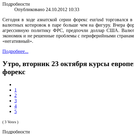
Подробности
Опубликовано 24.10.2012 10:33
Сегодня в ходе азиатской серии форекс eur/usd торговался 
валютных котировок в паре больше чем на фигуру. Вчера фор
агрессивную политику ФРС, предпочли доллар США. Валютн
экономик и не решенные проблемы с периферийными странами
«негативный».
Подробнее...
Утро, вторник 23 октября курсы европ
форекс
1
2
3
4
5
( 3 Votes )
Подробности