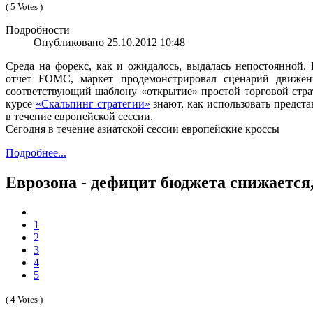
( 5 Votes )
Подробности
Опубликовано 25.10.2012 10:48
Среда на форекс, как и ожидалось, выдалась непостоянной.
отчет FOMC, маркет продемонстрировал сценарий движени
соответствующий шаблону «открытие» простой торговой стра
курсе
«Скальпинг стратегии»
знают, как использовать предст
в течение европейской сессии.
Сегодня в течение азиатской сессии европейские кроссы
Подробнее...
Еврозона - дефицит бюджета снижается, 
1
2
3
4
5
( 4 Votes )