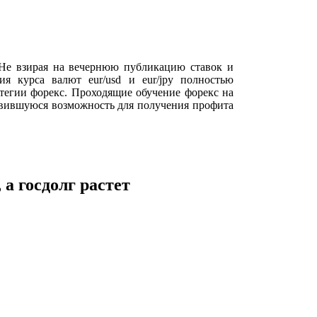
 Не взирая на вечернюю публикацию ставок и
я курса валют eur/usd и eur/jpy полностью
тегии форекс. Проходящие обучение форекс на
авившуюся возможность для получения профита
а госдолг растет