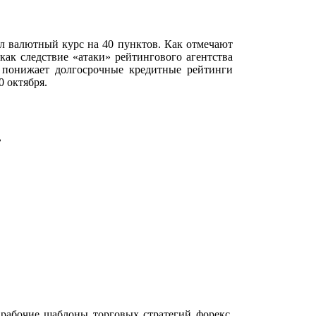
ил валютный курс на 40 пунктов. Как отмечают
как следствие «атаки» рейтингового агентства
 понижает долгосрочные кредитные рейтинги
0 октября.
.
 рабочие шаблоны торговых стратегий форекс,