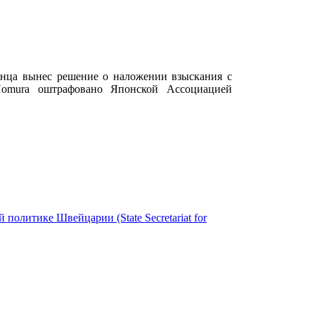
лнца вынес решение о наложении взыскания с
Nomura оштрафовано Японской Ассоциацией
политике Швейцарии (State Secretariat for