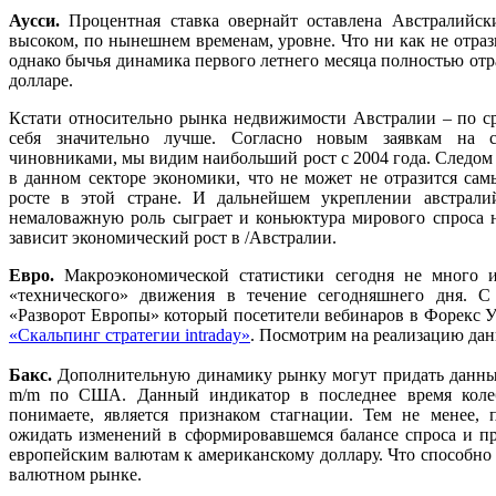
Аусси.
Процентная ставка овернайт оставлена Австралийск
высоком, по нынешнем временам, уровне. Что ни как не отрази
однако бычья динамика первого летнего месяца полностью отр
долларе.
Кстати относительно рынка недвижимости Австралии – по с
себя значительно лучше. Согласно новым заявкам на с
чиновниками, мы видим наибольший рост с 2004 года. Следом
в данном секторе экономики, что не может не отразится са
росте в этой стране. И дальнейшем укреплении австралий
немаловажную роль сыграет и коньюктура мирового спроса н
зависит экономический рост в /Австралии.
Евро.
Макроэкономической статистики сегодня не много 
«технического» движения в течение сегодняшнего дня. С
«Разворот Европы» который посетители вебинаров в Форекс У
«Скальпинг стратегии intraday»
. Посмотрим на реализацию дан
Бакс.
Дополнительную динамику рынку могут придать данные 
m/m по США. Данный индикатор в последнее время колебл
понимаете, является признаком стагнации. Тем не менее,
ожидать изменений в сформировавшемся балансе спроса и п
европейским валютам к американскому доллару. Что способно
валютном рынке.