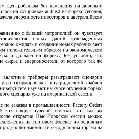
им Центробанком без изменения на довольно
лось на котировках aud/usd на форекс сегодня,
ажала уверенность инвесторов в австралийском
равнению с бывшей метрополией он чувствует
троительство новых зданий, утвержденных
 можно ожидать и создание новых рабочих мест
мым положительным образом на экономическом
ского доллара на форекс. Без условно, что
а сырье и энергоносители от которого так же
и валютные трейдеры разыгрывают сценарии
 утра сформировался внутридневной шаблон
ниверситете изучают на курсе обучения форекс
ного сценария уже на американской сессии.
по заказам в промышленности Factory Orders
ется вокруг нулевой отметки, что, как вы
 после открытия Нью-Йоркской сессии можно
редложения на спотовом форексе по основным
 придать динамичности сегодняшним торгам на