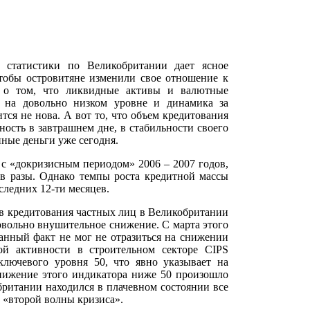
статистики по Великобритании дает ясное
чтобы островитяне изменили свое отношение к
т о том, что ликвидные активы и валютные
я на довольно низком уровне и динамика за
тся не нова. А вот то, что объем кредитования
ность в завтрашнем дне, в стабильности своего
ные деньги уже сегодня.
 с «докризисным периодом» 2006 – 2007 годов,
в разы. Однако темпы роста кредитной массы
следних 12-ти месяцев.
ов кредитования частных лиц в Великобритании
овольно внушительное снижение. С марта этого
Данный факт не мог не отразиться на снижении
й активности в строительном секторе CIPS
ключевого уровня 50, что явно указывает на
нижение этого индикатора ниже 50 произошло
британии находился в плачевном состоянии все
й «второй волны кризиса».