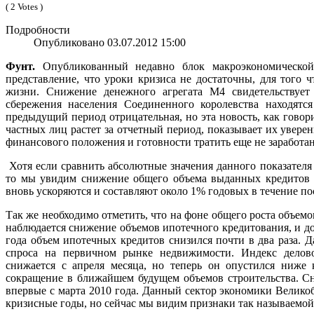
( 2 Votes )
Подробности
Опубликовано 03.07.2012 15:00
Фунт.
Опубликованный недавно блок макроэкономической 
представление, что уроки кризиса не достаточны, для того 
жизни. Снижение денежного агрегата М4 свидетельствуе
сбережения населения Соединенного королевства находятс
предыдущий период отрицательная, но эта новость, как говори
частных лиц растет за отчетный период, показывает их уверен
финансового положения и готовности тратить еще не заработан
Хотя если сравнить абсолютные значения данного показателя
то мы увидим снижение общего объема выданных кредитов 
вновь ускоряются и составляют около 1% годовых в течение по
Так же необходимо отметить, что на фоне общего роста объем
наблюдается снижение объемов ипотечного кредитования, и д
года объем ипотечных кредитов снизился почти в два раза. 
спроса на первичном рынке недвижимости. Индекс делово
снижается с апреля месяца, но теперь он опустился ниже 
сокращение в ближайшем будущем объемов строительства. С
впервые с марта 2010 года. Данный сектор экономики Велико
кризисные годы, но сейчас мы видим признаки так называемо