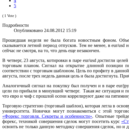
4
5
( 1 Vote )
Подробности
Опубликовано 24.08.2012 15:19
Прошедшая неделя не была богата новостным фоном. Объе
сказывается летний период отпусков. Тем не менее, в eur/usd 
сейчас не смотря, на то, что день еще незакончен.
В четверг, 23 августа, котировки в паре eur/usd достигли цел
торговым планом. Сигнал на открытие длинной позиции по
соответствии с торговым шаблоном. Цель по профиту в данной с
августа, после трех недель данная цель и была достигнута. Пр
Аналогичный сигнал на покупку был получен и в паре eur/jpy, 
цели по прибыли в минувший четверг. Такая же ситуация и по
что евро и чиф с прошлой осени коррелируют даже на пятимин
Торговую стратегию (торговый шаблон), которая легла в основ
университета. Новички могут познакомиться с этой торго
«Форекс торговля. Секреты и особенности»
. Опытные трейде
форекс, техникой совершения сделок могут посетить курс
«Ст
освоить не только данную методику совершения сделок, но и 