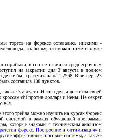
мы торгов на форексе оставались низкими -
неделя выдалась бычья, это можно отметить уже
ей по прибыли, в соответствии со среднесрочным
ступил на закрытии дня 3 августа в полном
делке была рассчитана на 1.2568. В четверг 23
ибыль составила 188 пунктов.
так же 3 августа. И эта сделка достигла своей
 кроссам chf против доллара и йены. Не секрет
утках.
у этого трейда можно изучить на курсах Форекс
вой системой в рамках обучающей программы
ры, которые знакомы с техническим анализом
ратегии форекс. Построение и оптимизация»
и
другие эффективные торговые системы, а так же