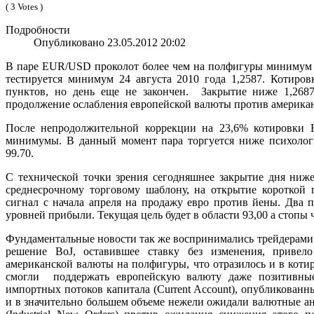
( 3 Votes )
Подробности
Опубликовано 23.05.2012 20:02
В паре EUR/USD проколот более чем на полфигуры минимум 1
тестируется минимум 24 августа 2010 года 1,2587. Котиров
пунктов, но день еще не закончен. Закрытие ниже 1,268
продолжение ослабления европейской валюты против американ
После непродолжительной коррекции на 23,6% котировки 
минимумы. В данный момент пара торгуется ниже психологич
99.70.
С технической точки зрения сегодняшнее закрытие дня ниж
среднесрочному торговому шаблону, на открытие короткой 
сигнал с начала апреля на продажу евро против йены. Два 
уровней прибыли. Текущая цель будет в области 93,00 а стопы 
Фундаментальные новости так же воспринимались трейдерами 
решение BoJ, оставившее ставку без изменения, привел
американской валюты на полфигуры, что отразилось и в коти
смогли поддержать европейскую валюту даже позитивные
импортных потоков капитала (Current Account), опубликованн
и в значительно большем объеме нежели ожидали валютные а