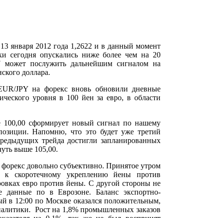
3 января 2012 года 1,2622 и в данный момент
ки сегодня опускались ниже более чем на 20
7 может послужить дальнейшим сигналом на
ского доллара.
EUR/JPY на форекс вновь обновили дневные
еского уровня в 100 йен за евро, в области
е 100,00 сформирует новый сигнал по нашему
позиции. Напомню, что это будет уже третий
предыдущих трейда достигли запланированных
чуть выше 105,00.
форекс довольно субъективно. Принятое утром
о к скоротечному укреплению йены против
ровках евро против йены. С другой стороны не
 данные по в Еврозоне. Баланс экспортно-
ый в 12:00 по Москве оказался положительным,
налитики. Рост на 1,8% промышленных заказов